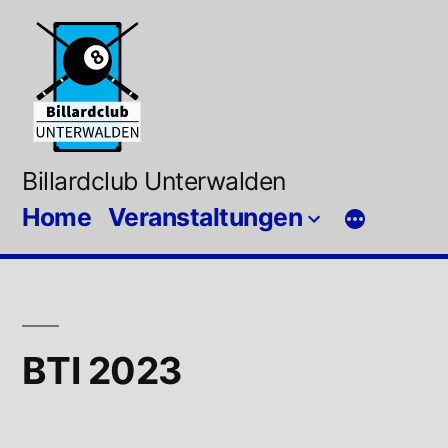
Zum
Inhalt
springen
Billardclub Unterwalden
Home
Veranstaltungen
BTI 2023