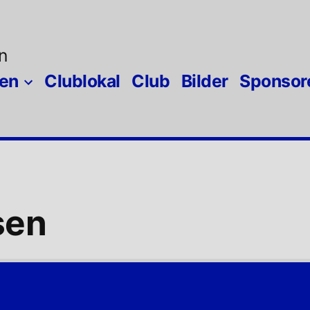
n
gen
Clublokal
Club
Bilder
Sponsor
sen