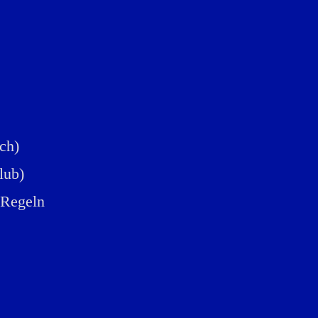
ich)
lub)
d Regeln