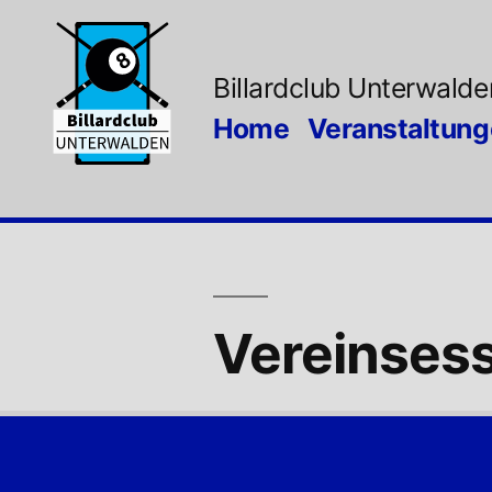
Zum
Inhalt
Billardclub Unterwalde
springen
Home
Veranstaltun
Vereinses